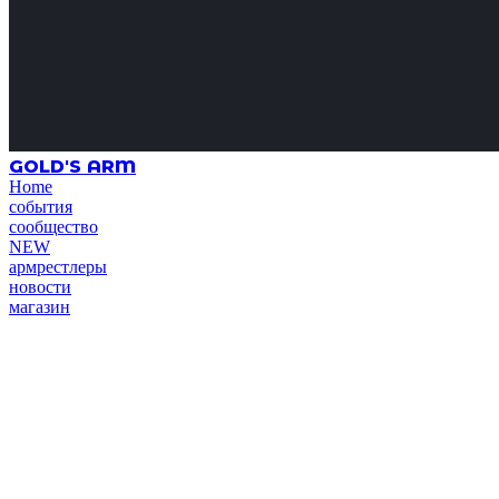
GOLD'S ARM
Home
события
сообщество
NEW
армрестлеры
новости
магазин