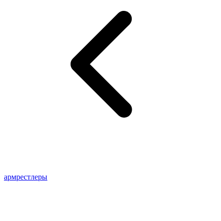
армрестлеры