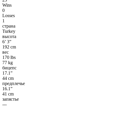
Wins
0
Losses
1
страна
Turkey
высота
6’ 3”
192 cm
вес
170 lbs
77 kg
бицепс
17.1”
44 cm
предплечье
16.1”
41 cm
запястье
---