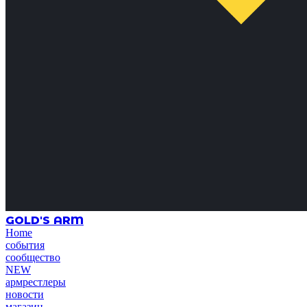
GOLD'S ARM
Home
события
сообщество
NEW
армрестлеры
новости
магазин