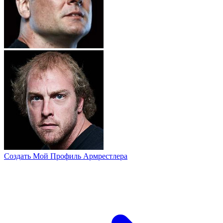
Создать Мой Профиль Армрестлера