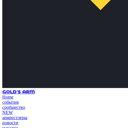
GOLD'S ARM
Home
события
сообщество
NEW
армрестлеры
новости
магазин