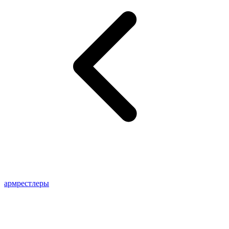
армрестлеры