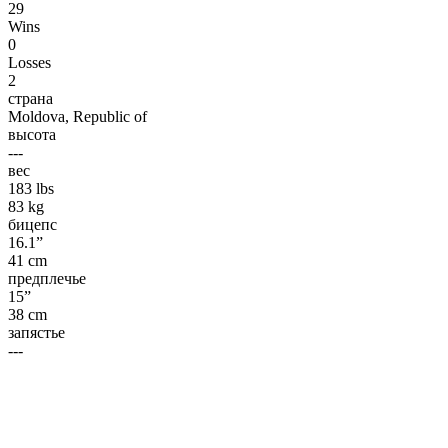
29
Wins
0
Losses
2
страна
Moldova, Republic of
высота
---
вес
183 lbs
83 kg
бицепс
16.1”
41 cm
предплечье
15”
38 cm
запястье
---