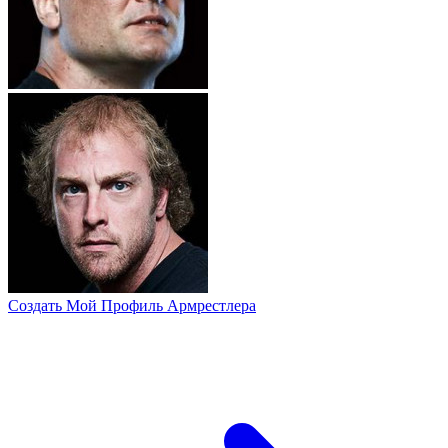
Создать Мой Профиль Армрестлера