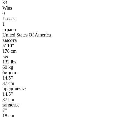
33
Wins
0
Losses
1
страна
United States Of America
высота
5’ 10”
178 cm
вес
132 lbs
60 kg
бицепс
14.5”
37 cm
предплечье
14.5”
37 cm
запястье
7”
18 cm