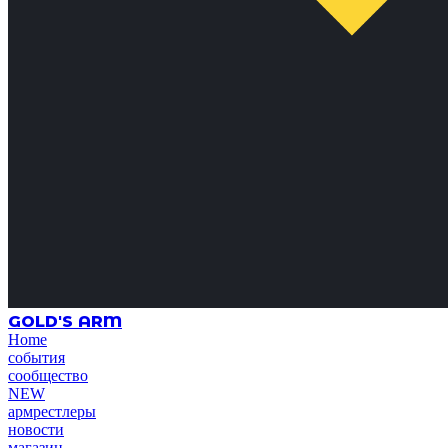
GOLD'S ARM
Home
события
сообщество
NEW
армрестлеры
новости
магазин