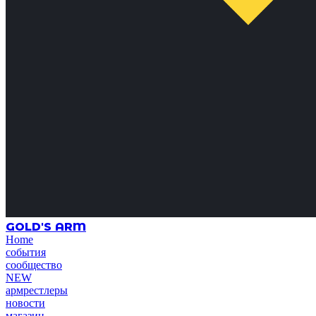
GOLD'S ARM
Home
события
сообщество
NEW
армрестлеры
новости
магазин