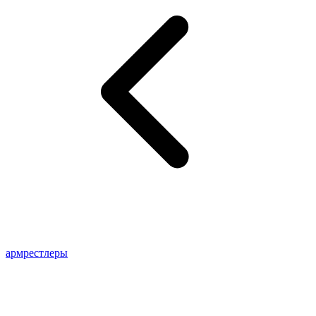
армрестлеры