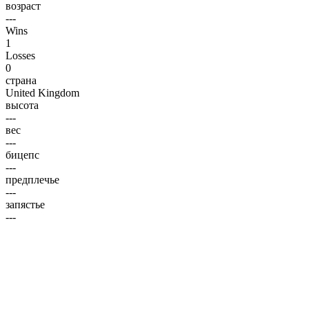
возраст
---
Wins
1
Losses
0
страна
United Kingdom
высота
---
вес
---
бицепс
---
предплечье
---
запястье
---