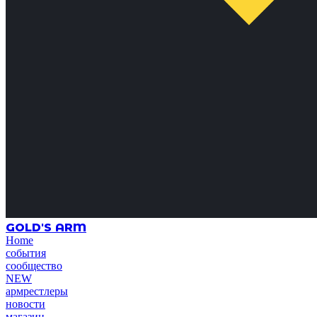
GOLD'S ARM
Home
события
сообщество
NEW
армрестлеры
новости
магазин