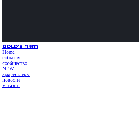
GOLD'S ARM
Home
события
сообщество
NEW
армрестлеры
новости
магазин