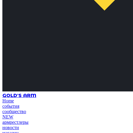
GOLD'S ARM
Home
события
сообщество
NEW
армрестлеры
новости
магазин