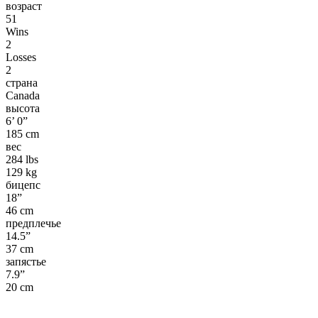
возраст
51
Wins
2
Losses
2
страна
Canada
высота
6’ 0”
185 cm
вес
284 lbs
129 kg
бицепс
18”
46 cm
предплечье
14.5”
37 cm
запястье
7.9”
20 cm