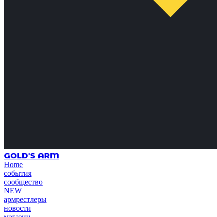
GOLD'S ARM
Home
события
сообщество
NEW
армрестлеры
новости
магазин