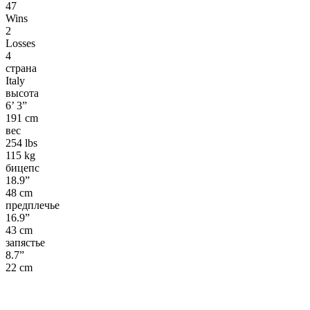
47
Wins
2
Losses
4
страна
Italy
высота
6’ 3”
191 cm
вес
254 lbs
115 kg
бицепс
18.9”
48 cm
предплечье
16.9”
43 cm
запястье
8.7”
22 cm