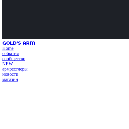
GOLD'S ARM
Home
события
сообщество
NEW
армрестлеры
новости
магазин