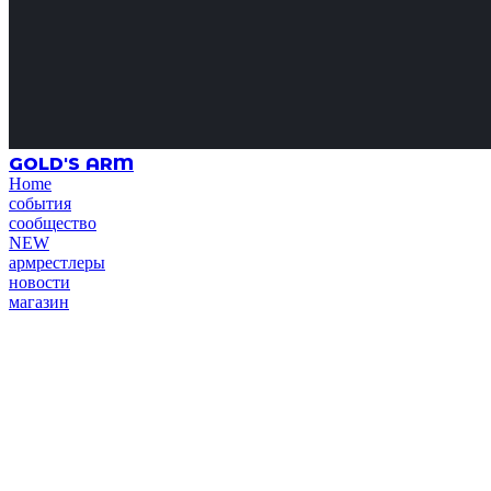
GOLD'S ARM
Home
события
сообщество
NEW
армрестлеры
новости
магазин