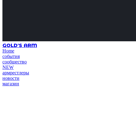
GOLD'S ARM
Home
события
сообщество
NEW
армрестлеры
новости
магазин