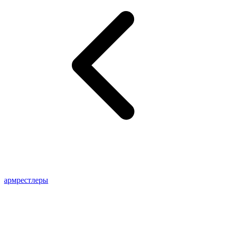
армрестлеры