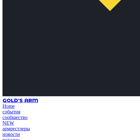
GOLD'S ARM
Home
события
сообщество
NEW
армрестлеры
новости
магазин