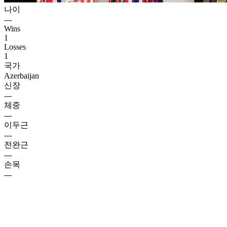
나이
---
Wins
1
Losses
1
국가
Azerbaijan
신장
---
체중
---
이두근
---
전완근
---
손목
---