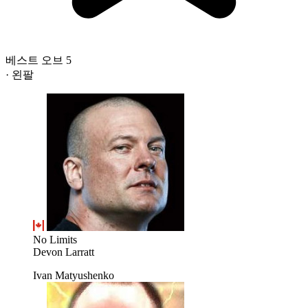
베스트 오브 5
· 왼팔
No Limits
Devon Larratt
Ivan Matyushenko