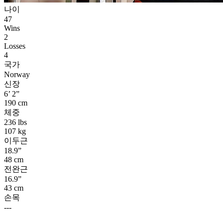
나이
47
Wins
2
Losses
4
국가
Norway
신장
6’ 2”
190 cm
체중
236 lbs
107 kg
이두근
18.9”
48 cm
전완근
16.9”
43 cm
손목
---