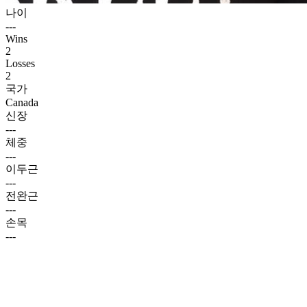
나이
---
Wins
2
Losses
2
국가
Canada
신장
---
체중
---
이두근
---
전완근
---
손목
---