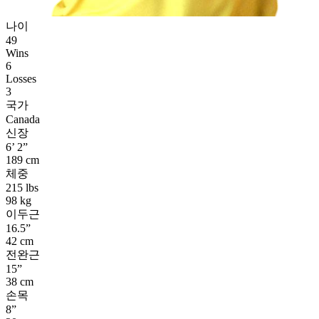
나이
49
Wins
6
Losses
3
국가
Canada
신장
6’ 2”
189 cm
체중
215 lbs
98 kg
이두근
16.5”
42 cm
전완근
15”
38 cm
손목
8”