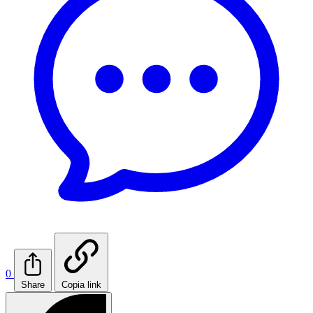
0
Share
Copia link