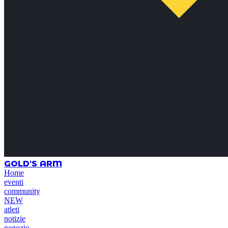
GOLD'S ARM
Home
eventi
community
NEW
atleti
notizie
negozio