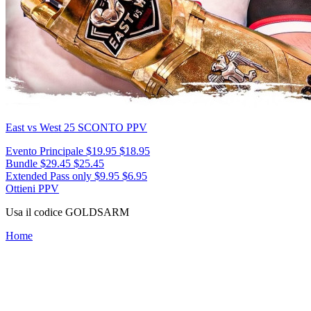
East vs West 25
SCONTO PPV
Evento Principale
$19.95
$18.95
Bundle
$29.45
$25.45
Extended Pass only
$9.95
$6.95
Ottieni PPV
Usa il codice
GOLDSARM
Home