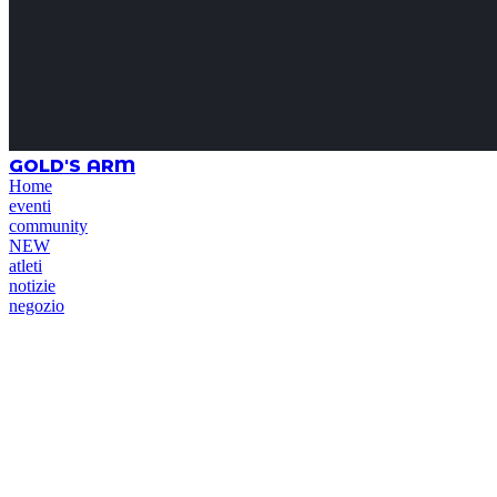
GOLD'S ARM
Home
eventi
community
NEW
atleti
notizie
negozio