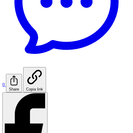
0
Share
Copia link