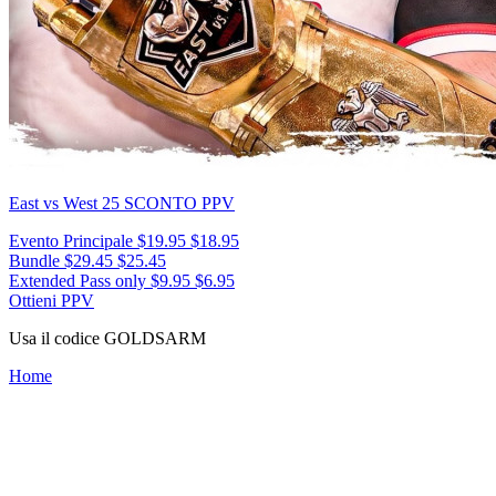
East vs West 25
SCONTO PPV
Evento Principale
$19.95
$18.95
Bundle
$29.45
$25.45
Extended Pass only
$9.95
$6.95
Ottieni PPV
Usa il codice
GOLDSARM
Home