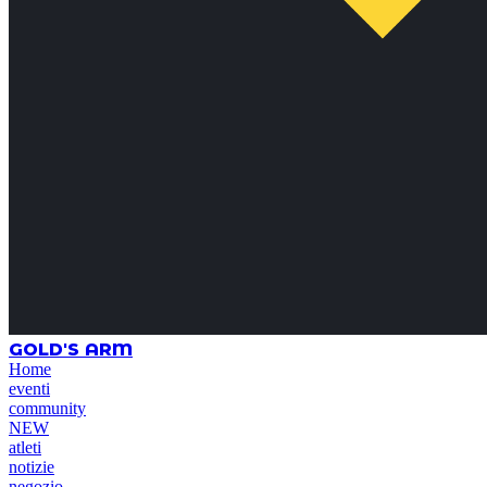
GOLD'S ARM
Home
eventi
community
NEW
atleti
notizie
negozio