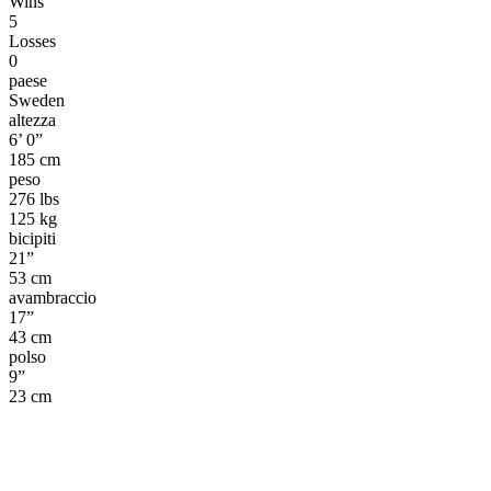
Wins
5
Losses
0
paese
Sweden
altezza
6’ 0”
185 cm
peso
276 lbs
125 kg
bicipiti
21”
53 cm
avambraccio
17”
43 cm
polso
9”
23 cm