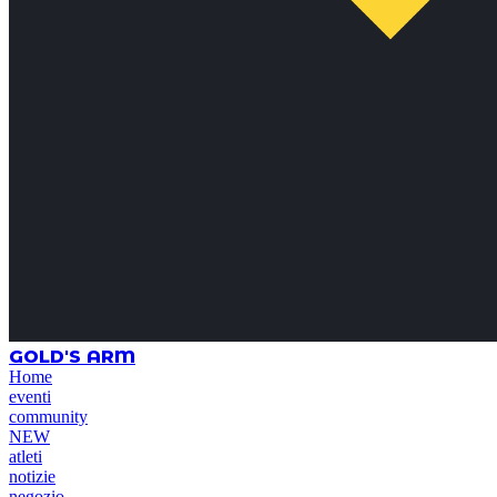
GOLD'S ARM
Home
eventi
community
NEW
atleti
notizie
negozio