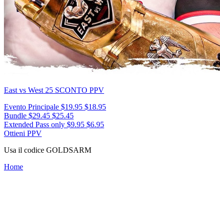
East vs West 25
SCONTO PPV
Evento Principale
$19.95
$18.95
Bundle
$29.45
$25.45
Extended Pass only
$9.95
$6.95
Ottieni PPV
Usa il codice
GOLDSARM
Home