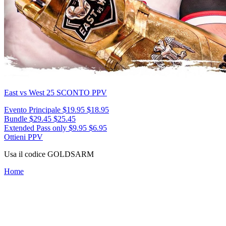
East vs West 25
SCONTO PPV
Evento Principale
$19.95
$18.95
Bundle
$29.45
$25.45
Extended Pass only
$9.95
$6.95
Ottieni PPV
Usa il codice
GOLDSARM
Home