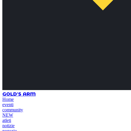
GOLD'S ARM
Home
eventi
community
NEW
atleti
notizie
negozio