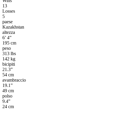
Wins
13
Losses
5
paese
Kazakhstan
altezza
6’ 4”
195 cm
peso
313 lbs
142 kg
bicipiti
21.3”
54 cm
avambraccio
19.1”
49 cm
polso
9.4”
24 cm