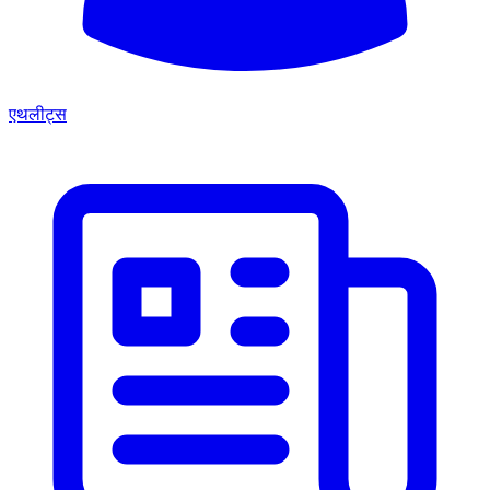
एथलीट्स