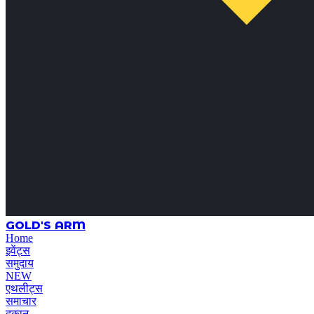
GOLD'S ARM
Home
इवेंट्स
समुदाय
NEW
एथलीट्स
समाचार
दुकान