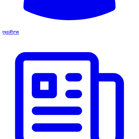
एथलीट्स