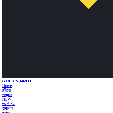
GOLD'S ARM
Home
इवेंट्स
समुदाय
NEW
एथलीट्स
समाचार
दुकान