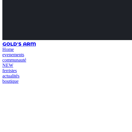
GOLD'S ARM
Home
evenements
communauté
NEW
ferristes
actualités
boutique