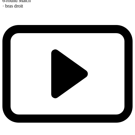
6-round Match
· bras droit