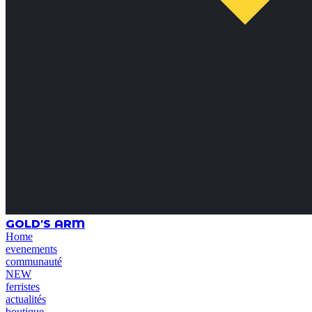
GOLD'S ARM
Home
evenements
communauté
NEW
ferristes
actualités
boutique