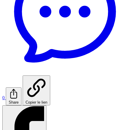
0
Share
Copier le lien