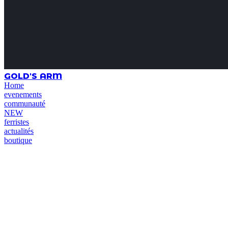
GOLD'S ARM
Home
evenements
communauté
NEW
ferristes
actualités
boutique