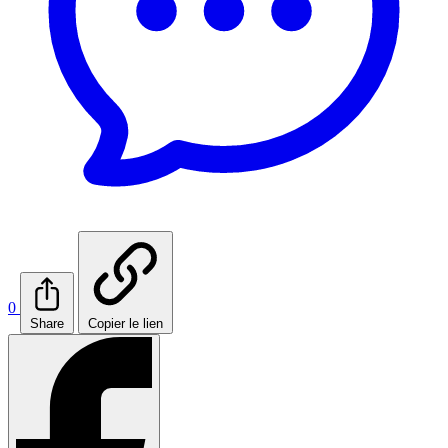
0
Share
Copier le lien