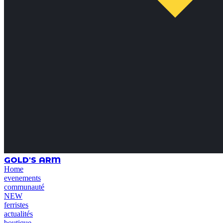
GOLD'S ARM
Home
evenements
communauté
NEW
ferristes
actualités
boutique