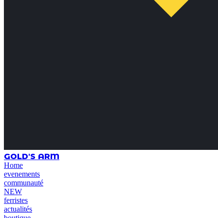
GOLD'S ARM
Home
evenements
communauté
NEW
ferristes
actualités
boutique