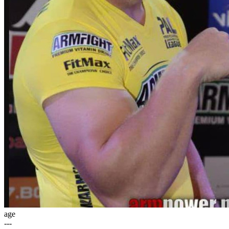
age
---