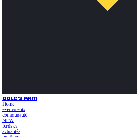
GOLD'S ARM
Home
evenements
communauté
NEW
ferristes
actualités
boutique