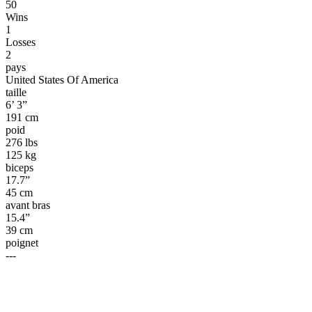
50
Wins
1
Losses
2
pays
United States Of America
taille
6’ 3”
191 cm
poid
276 lbs
125 kg
biceps
17.7”
45 cm
avant bras
15.4”
39 cm
poignet
---