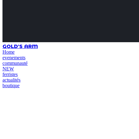
GOLD'S ARM
Home
evenements
communauté
NEW
ferristes
actualités
boutique