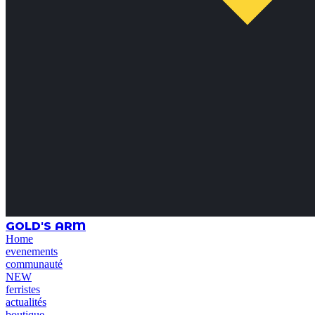
GOLD'S ARM
Home
evenements
communauté
NEW
ferristes
actualités
boutique