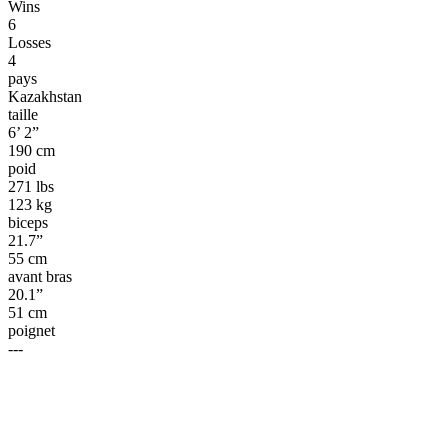
Wins
6
Losses
4
pays
Kazakhstan
taille
6’ 2”
190 cm
poid
271 lbs
123 kg
biceps
21.7”
55 cm
avant bras
20.1”
51 cm
poignet
---