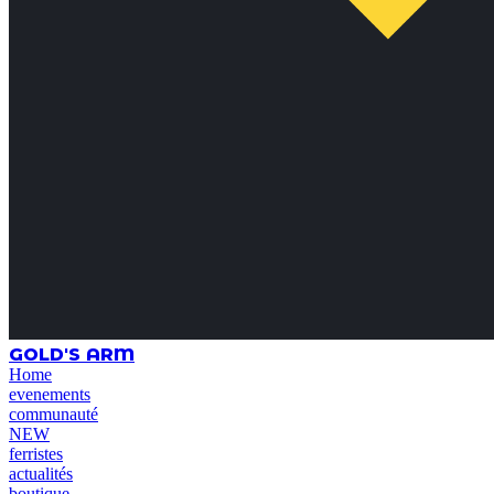
GOLD'S ARM
Home
evenements
communauté
NEW
ferristes
actualités
boutique