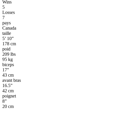
Wins
5
Losses
7
pays
Canada
taille
5’ 10”
178 cm
poid
209 lbs
95 kg
biceps
17”
43 cm
avant bras
16.5”
42 cm
poignet
8”
20 cm