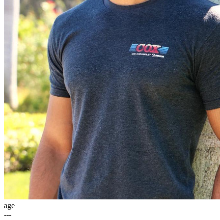
age
---