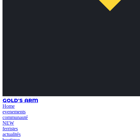
GOLD'S ARM
Home
evenements
communauté
NEW
ferristes
actualités
boutique