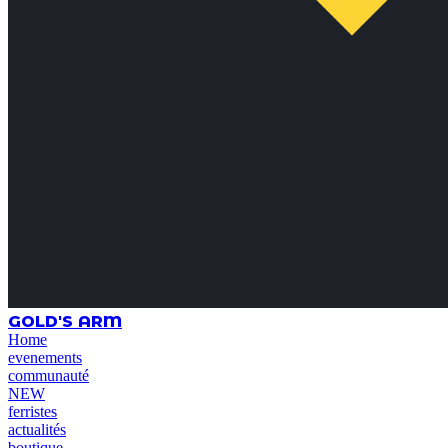
GOLD'S ARM
Home
evenements
communauté
NEW
ferristes
actualités
boutique