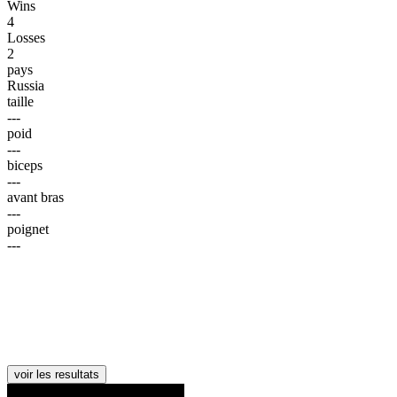
Wins
4
Losses
2
pays
Russia
taille
---
poid
---
biceps
---
avant bras
---
poignet
---
voir les resultats