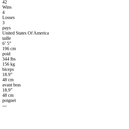
42
Wins
4
Losses
3
pays
United States Of America
taille
6’ 5”
196 cm
poid
344 lbs
156 kg
biceps
18.9”
48 cm
avant bras
18.9”
48 cm
poignet
---