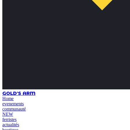
GOLD'S ARM
Home
evenements
communauté
NEW
ferristes
actualités
boutique