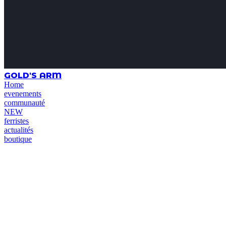
GOLD'S ARM
Home
evenements
communauté
NEW
ferristes
actualités
boutique