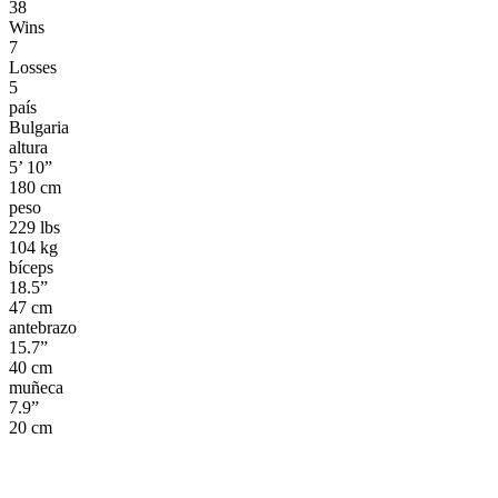
38
Wins
7
Losses
5
país
Bulgaria
altura
5’ 10”
180 cm
peso
229 lbs
104 kg
bíceps
18.5”
47 cm
antebrazo
15.7”
40 cm
muñeca
7.9”
20 cm