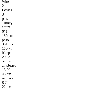
Wins
2
Losses
3
país
Turkey
altura
6’ 1”
186 cm
peso
331 lbs
150 kg
bíceps
20.5”
52 cm
antebrazo
18.9”
48 cm
muñeca
8.7”
22 cm