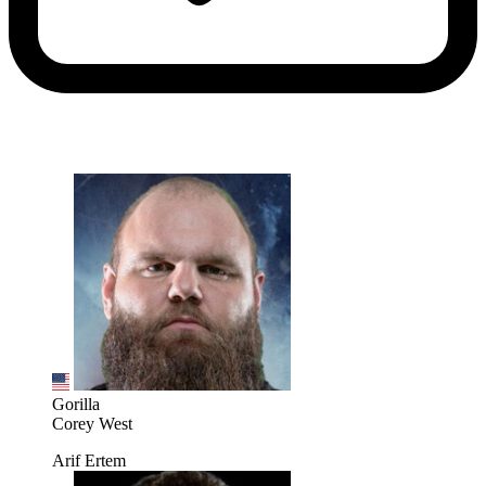
Gorilla
Corey West
Arif Ertem