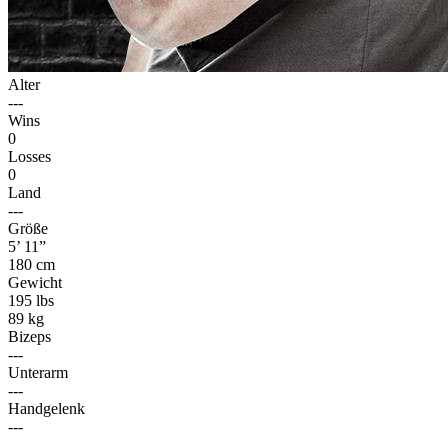
Alter
---
Wins
0
Losses
0
Land
---
Größe
5’ 11”
180 cm
Gewicht
195 lbs
89 kg
Bizeps
---
Unterarm
---
Handgelenk
---