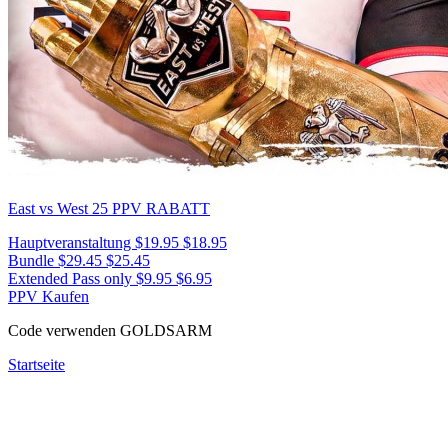
East vs West 25
PPV RABATT
Hauptveranstaltung
$19.95
$18.95
Bundle
$29.45
$25.45
Extended Pass only
$9.95
$6.95
PPV Kaufen
Code verwenden
GOLDSARM
Startseite