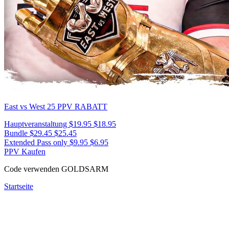
East vs West 25
PPV RABATT
Hauptveranstaltung
$19.95
$18.95
Bundle
$29.45
$25.45
Extended Pass only
$9.95
$6.95
PPV Kaufen
Code verwenden
GOLDSARM
Startseite