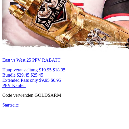
East vs West 25
PPV RABATT
Hauptveranstaltung
$19.95
$18.95
Bundle
$29.45
$25.45
Extended Pass only
$9.95
$6.95
PPV Kaufen
Code verwenden
GOLDSARM
Startseite