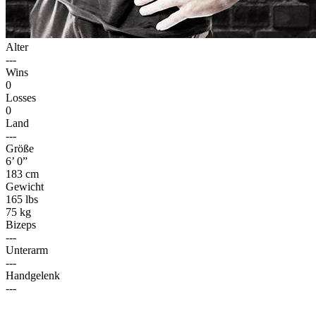
Alter
---
Wins
0
Losses
0
Land
---
Größe
6’ 0”
183 cm
Gewicht
165 lbs
75 kg
Bizeps
---
Unterarm
---
Handgelenk
---