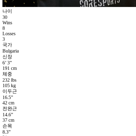
나이
30
Wins
8
Losses
3
국가
Bulgaria
신장
6’ 3”
191 cm
체중
232 lbs
105 kg
이두근
16.5”
42 cm
전완근
14.6”
37 cm
손목
8.3”