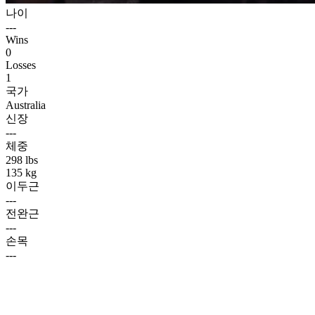
나이
---
Wins
0
Losses
1
국가
Australia
신장
---
체중
298 lbs
135 kg
이두근
---
전완근
---
손목
---