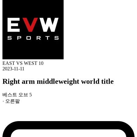
EAST VS WEST 10
2023-11-11
Right arm middleweight world title
베스트 오브 5
· 오른팔