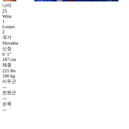
나이
25
Wins
1
Losses
2
국가
Slovakia
신장
6’ 1”
187 cm
체중
221 lbs
100 kg
이두근
---
전완근
---
손목
---