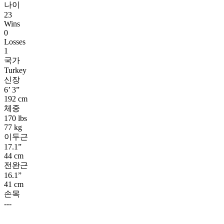
나이
23
Wins
0
Losses
1
국가
Turkey
신장
6’ 3”
192 cm
체중
170 lbs
77 kg
이두근
17.1”
44 cm
전완근
16.1”
41 cm
손목
---