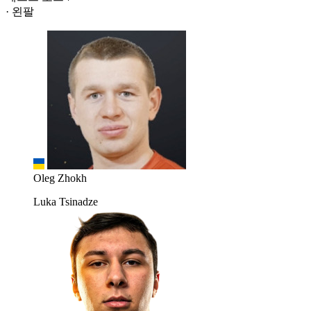
· 왼팔
Oleg Zhokh
Luka Tsinadze